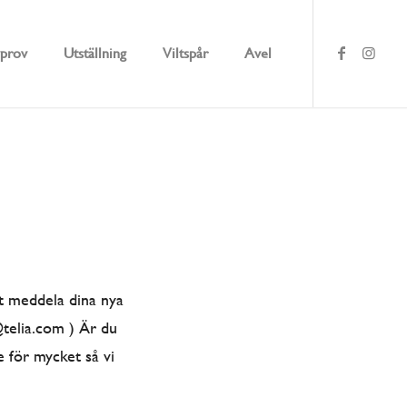
prov
Utställning
Viltspår
Avel
tt meddela dina nya
@telia.com ) Är du
e för mycket så vi