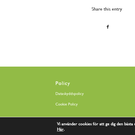
Share this entry
Policy
Dataskyddspolicy
Cookie Policy
Vi använder cookies för att ge dig den bästa
© Copyright Södra Älvsborgs Dreverklubb | Skapad av
Ra
Här
.